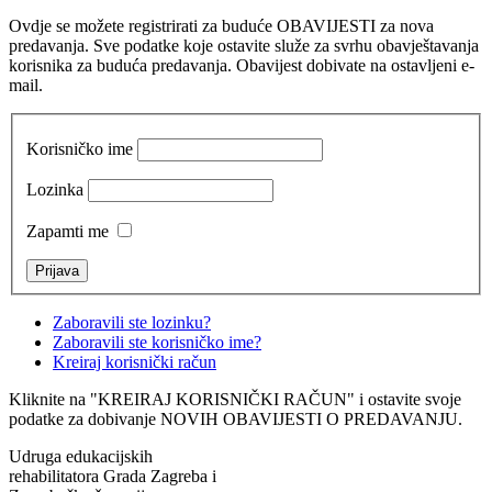
Ovdje se možete registrirati za buduće OBAVIJESTI za nova
predavanja. Sve podatke koje ostavite služe za svrhu obavještavanja
korisnika za buduća predavanja. Obavijest dobivate na ostavljeni e-
mail.
Korisničko ime
Lozinka
Zapamti me
Zaboravili ste lozinku?
Zaboravili ste korisničko ime?
Kreiraj korisnički račun
Kliknite na "KREIRAJ KORISNIČKI RAČUN" i ostavite svoje
podatke za dobivanje NOVIH OBAVIJESTI O PREDAVANJU.
Udruga edukacijskih
rehabilitatora Grada Zagreba i