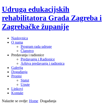
Udruga edukacijskih
rehabilitatora Grada Zagreba i
Zagrebačke županije
Naslovnica
O nama
Program rada udruge
Članstvo
Predavanja i radionice
Predavanja i Radionice
Arhiva predavanja i radionica
Galerija
Događanja
Propisi
Statut
Upute
Linkovi
Kontakt
Nalazite se ovdje:
Home
Događanja